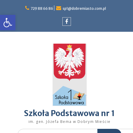
Skip
to
729 88 66 86
sp1@dobremiasto.com.pl
Otwórz pasek narzędzi
content
Facebook
Szkoła Podstawowa nr 1
im. gen. Józefa Bema w Dobrym Mieście
Search