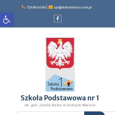
Skip
to
729 88 66 86
sp1@dobremiasto.com.pl
Otwórz pasek narzędzi
content
Facebook
Szkoła Podstawowa nr 1
im. gen. Józefa Bema w Dobrym Mieście
Search