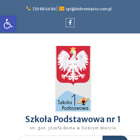
Skip
to
729 88 66 86
sp1@dobremiasto.com.pl
Otwórz pasek narzędzi
content
Facebook
Szkoła Podstawowa nr 1
im. gen. Józefa Bema w Dobrym Mieście
Search