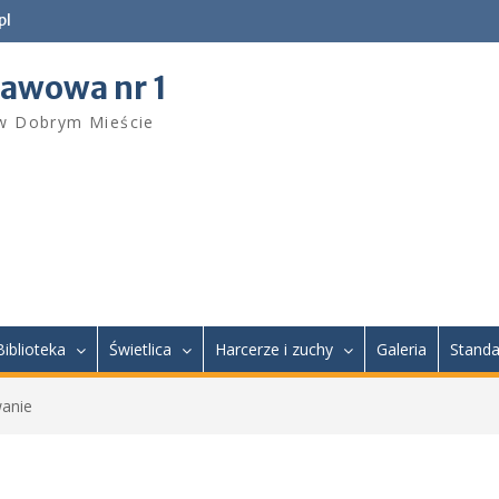
pl
tawowa nr 1
 w Dobrym Mieście
Biblioteka
Świetlica
Harcerze i zuchy
Galeria
Standa
anie