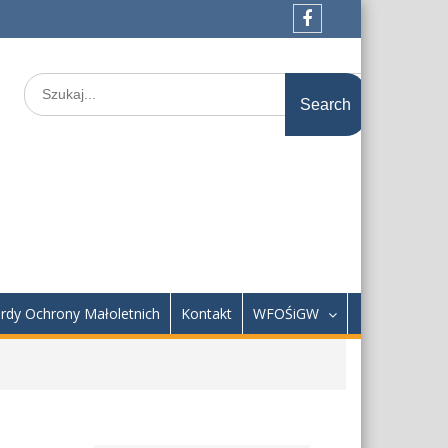
Facebook
Search
for:
rdy Ochrony Małoletnich
Kontakt
WFOŚiGW