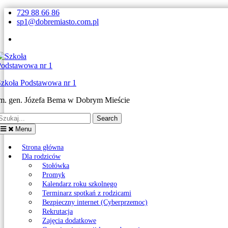
Skip
729 88 66 86
to
sp1@dobremiasto.com.pl
content
Facebook
Szkoła Podstawowa nr 1
im. gen. Józefa Bema w Dobrym Mieście
earch
or:
Menu
Strona główna
Dla rodziców
Stołówka
Promyk
Kalendarz roku szkolnego
Terminarz spotkań z rodzicami
Bezpieczny internet (Cyberprzemoc)
Rekrutacja
Zajęcia dodatkowe