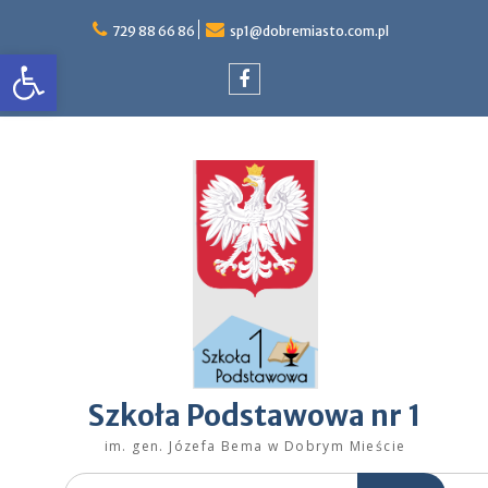
Skip
to
729 88 66 86
sp1@dobremiasto.com.pl
Otwórz pasek narzędzi
content
Facebook
Szkoła Podstawowa nr 1
im. gen. Józefa Bema w Dobrym Mieście
Search