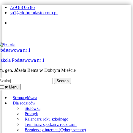
Skip
729 88 66 86
to
sp1@dobremiasto.com.pl
content
Facebook
Szkoła Podstawowa nr 1
im. gen. Józefa Bema w Dobrym Mieście
earch
or:
Menu
Strona główna
Dla rodziców
Stołówka
Promyk
Kalendarz roku szkolnego
Terminarz spotkań z rodzicami
Bezpieczny internet (Cyberprzemoc)