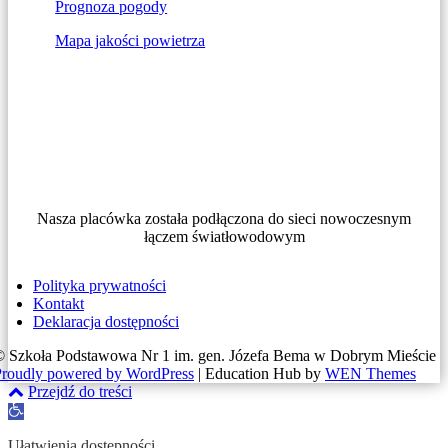
Prognoza pogody
Mapa jakości powietrza
Nasza placówka została podłączona do sieci nowoczesnym
łączem światłowodowym
Polityka prywatności
Kontakt
Deklaracja dostępności
© Szkoła Podstawowa Nr 1 im. gen. Józefa Bema w Dobrym Mieście
Proudly powered by WordPress
|
Education Hub by
WEN Themes
Przejdź do treści
Otwórz
pasek
narzędzi
Ułatwienia dostępności