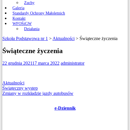
Zuchy
Galeria
Standardy Ochrony Małoletnich
Kontakt
WFOŚiGW
Działania
Szkoła Podstawowa nr 1
>
Aktualności
>
Świąteczne życzenia
Świąteczne życzenia
22 grudnia 2021
17 marca 2022
administrator
Aktualności
Nawigacja
Świąteczny występ
Zmiany w rozkładzie jazdy autobusów
wpisu
e-Dziennik