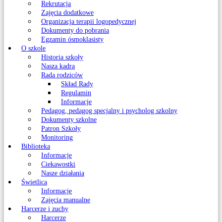
Rekrutacja
Zajęcia dodatkowe
Organizacja terapii logopedycznej
Dokumenty do pobrania
Egzamin ósmoklasisty
O szkole
Historia szkoły
Nasza kadra
Rada rodziców
Skład Rady
Regulamin
Informacje
Pedagog, pedagog specjalny i psycholog szkolny
Dokumenty szkolne
Patron Szkoły
Monitoring
Biblioteka
Informacje
Ciekawostki
Nasze działania
Świetlica
Informacje
Zajęcia manualne
Harcerze i zuchy
Harcerze