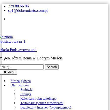
Skip
729 88 66 86
to
sp1@dobremiasto.com.pl
content
Facebook
Szkoła Podstawowa nr 1
im. gen. Józefa Bema w Dobrym Mieście
earch
or:
Menu
Strona główna
Dla rodziców
Stołówka
Promyk
Kalendarz roku szkolnego
Terminarz spotkań z rodzicami
Bezpieczny internet (Cyberprzemoc)