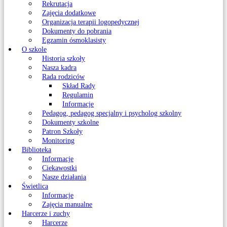
Rekrutacja
Zajęcia dodatkowe
Organizacja terapii logopedycznej
Dokumenty do pobrania
Egzamin ósmoklasisty
O szkole
Historia szkoły
Nasza kadra
Rada rodziców
Skład Rady
Regulamin
Informacje
Pedagog, pedagog specjalny i psycholog szkolny
Dokumenty szkolne
Patron Szkoły
Monitoring
Biblioteka
Informacje
Ciekawostki
Nasze działania
Świetlica
Informacje
Zajęcia manualne
Harcerze i zuchy
Harcerze