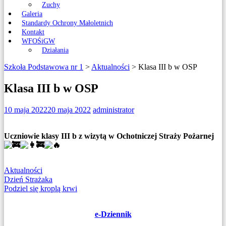
Zuchy
Galeria
Standardy Ochrony Małoletnich
Kontakt
WFOŚiGW
Działania
Szkoła Podstawowa nr 1
>
Aktualności
>
Klasa III b w OSP
Klasa III b w OSP
10 maja 2022
20 maja 2022
administrator
Uczniowie klasy III b z wizytą w Ochotniczej Straży Pożarnej
Aktualności
Nawigacja
Dzień Strażaka
Podziel się kroplą krwi
wpisu
e-Dziennik