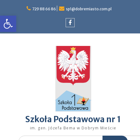
Skip
to
729 88 66 86
sp1@dobremiasto.com.pl
Otwórz pasek narzędzi
content
Facebook
Szkoła Podstawowa nr 1
im. gen. Józefa Bema w Dobrym Mieście
Search