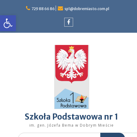
Skip
to
729 88 66 86
sp1@dobremiasto.com.pl
Otwórz pasek narzędzi
content
Facebook
Szkoła Podstawowa nr 1
im. gen. Józefa Bema w Dobrym Mieście
Search