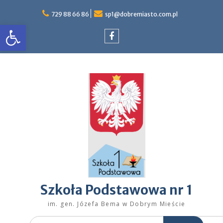
Skip
to
729 88 66 86
sp1@dobremiasto.com.pl
Otwórz pasek narzędzi
content
Facebook
Szkoła Podstawowa nr 1
im. gen. Józefa Bema w Dobrym Mieście
Search