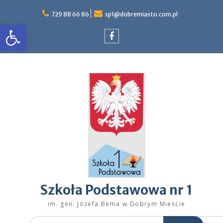
Skip
to
729 88 66 86
sp1@dobremiasto.com.pl
Otwórz pasek narzędzi
content
Facebook
Szkoła Podstawowa nr 1
im. gen. Józefa Bema w Dobrym Mieście
Search