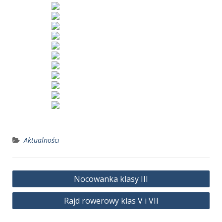
Aktualności
Nawigacja
Nocowanka klasy III
wpisu
Rajd rowerowy klas V i VII