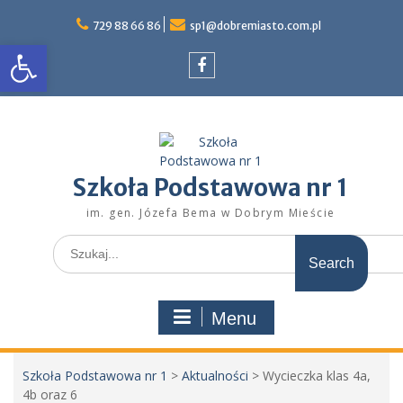
Skip
to
729 88 66 86
sp1@dobremiasto.com.pl
Otwórz pasek narzędzi
content
Facebook
Szkoła Podstawowa nr 1
im. gen. Józefa Bema w Dobrym Mieście
Search
for:
Menu
Szkoła Podstawowa nr 1
>
Aktualności
>
Wycieczka klas 4a,
4b oraz 6