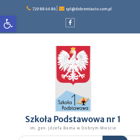
Skip
to
729 88 66 86
sp1@dobremiasto.com.pl
Otwórz pasek narzędzi
content
Facebook
Szkoła Podstawowa nr 1
im. gen. Józefa Bema w Dobrym Mieście
Search