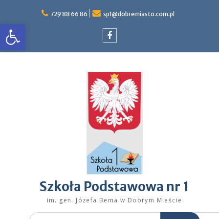
Skip
to
729 88 66 86
sp1@dobremiasto.com.pl
Otwórz pasek narzędzi
content
Facebook
Szkoła Podstawowa nr 1
im. gen. Józefa Bema w Dobrym Mieście
Search