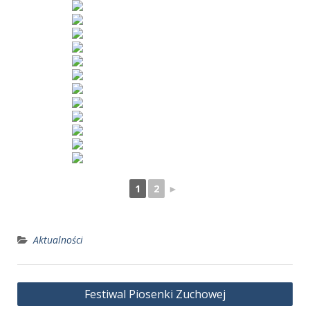
1
2
►
Aktualności
Nawigacja
Festiwal Piosenki Zuchowej
wpisu