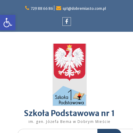
Skip
to
729 88 66 86
sp1@dobremiasto.com.pl
Otwórz pasek narzędzi
content
Facebook
Szkoła Podstawowa nr 1
im. gen. Józefa Bema w Dobrym Mieście
Search