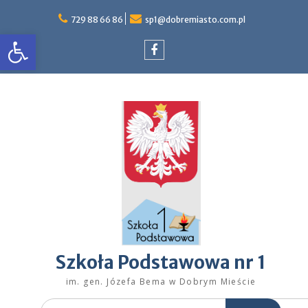
Skip
to
729 88 66 86
sp1@dobremiasto.com.pl
Otwórz pasek narzędzi
content
Facebook
Szkoła Podstawowa nr 1
im. gen. Józefa Bema w Dobrym Mieście
Search