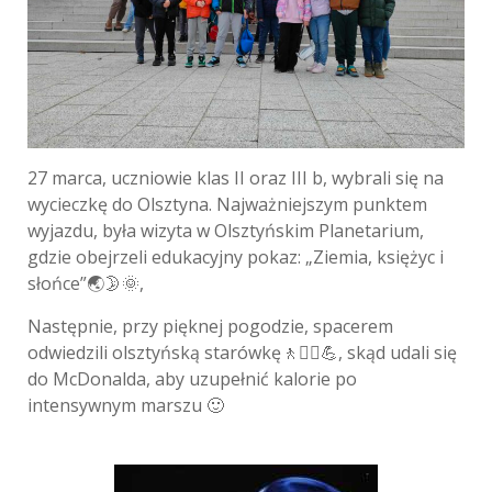
27 marca, uczniowie klas II oraz III b, wybrali się na
wycieczkę do Olsztyna. Najważniejszym punktem
wyjazdu, była wizyta w Olsztyńskim Planetarium,
gdzie obejrzeli edukacyjny pokaz: „Ziemia, księżyc i
słońce”🌏🌛🌞,
Następnie, przy pięknej pogodzie, spacerem
odwiedzili olsztyńską starówkę🚶🚶‍♀️💪, skąd udali się
do McDonalda, aby uzupełnić kalorie po
intensywnym marszu 🙂