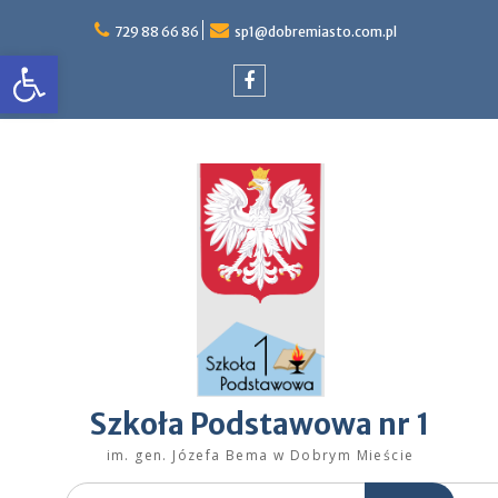
Skip
to
729 88 66 86
sp1@dobremiasto.com.pl
Otwórz pasek narzędzi
content
Facebook
Szkoła Podstawowa nr 1
im. gen. Józefa Bema w Dobrym Mieście
Search