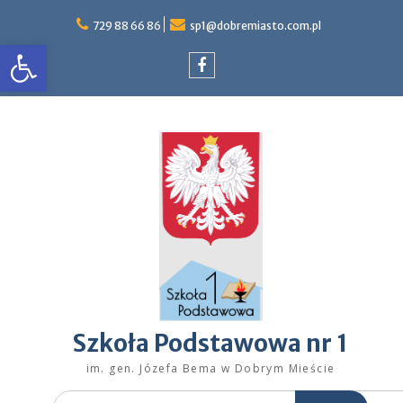
Skip
to
729 88 66 86
sp1@dobremiasto.com.pl
Otwórz pasek narzędzi
content
Facebook
Szkoła Podstawowa nr 1
im. gen. Józefa Bema w Dobrym Mieście
Search