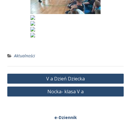
Aktualności
Nawigacja
V a Dzień Dziecka
wpisu
Nocka- klasa V a
e-Dziennik