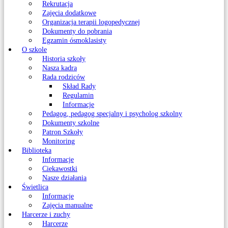
Rekrutacja
Zajęcia dodatkowe
Organizacja terapii logopedycznej
Dokumenty do pobrania
Egzamin ósmoklasisty
O szkole
Historia szkoły
Nasza kadra
Rada rodziców
Skład Rady
Regulamin
Informacje
Pedagog, pedagog specjalny i psycholog szkolny
Dokumenty szkolne
Patron Szkoły
Monitoring
Biblioteka
Informacje
Ciekawostki
Nasze działania
Świetlica
Informacje
Zajęcia manualne
Harcerze i zuchy
Harcerze