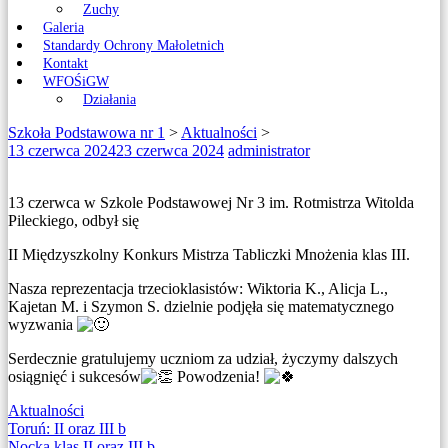
Zuchy
Galeria
Standardy Ochrony Małoletnich
Kontakt
WFOŚiGW
Działania
Szkoła Podstawowa nr 1
>
Aktualności
>
13 czerwca 2024
23 czerwca 2024
administrator
13 czerwca w Szkole Podstawowej Nr 3 im. Rotmistrza Witolda
Pileckiego, odbył się
II Międzyszkolny Konkurs Mistrza Tabliczki Mnożenia klas III.
Nasza reprezentacja trzecioklasistów: Wiktoria K., Alicja L.,
Kajetan M. i Szymon S. dzielnie podjęła się matematycznego
wyzwania
Serdecznie gratulujemy uczniom za udział, życzymy dalszych
osiągnięć i sukcesów
Powodzenia!
Aktualności
Nawigacja
Toruń: II oraz III b
Nocka klas II oraz III b