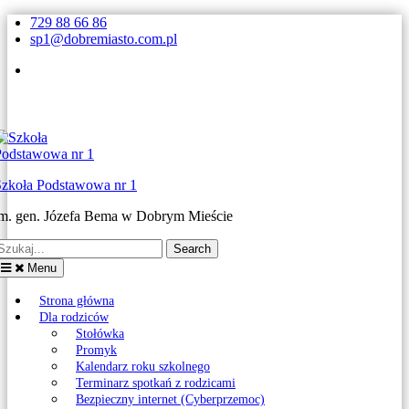
Skip
729 88 66 86
to
sp1@dobremiasto.com.pl
content
Facebook
Szkoła Podstawowa nr 1
im. gen. Józefa Bema w Dobrym Mieście
earch
or:
Menu
Strona główna
Dla rodziców
Stołówka
Promyk
Kalendarz roku szkolnego
Terminarz spotkań z rodzicami
Bezpieczny internet (Cyberprzemoc)