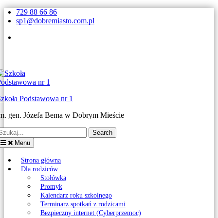
Skip
729 88 66 86
to
sp1@dobremiasto.com.pl
content
Facebook
Szkoła Podstawowa nr 1
im. gen. Józefa Bema w Dobrym Mieście
earch
or:
Menu
Strona główna
Dla rodziców
Stołówka
Promyk
Kalendarz roku szkolnego
Terminarz spotkań z rodzicami
Bezpieczny internet (Cyberprzemoc)