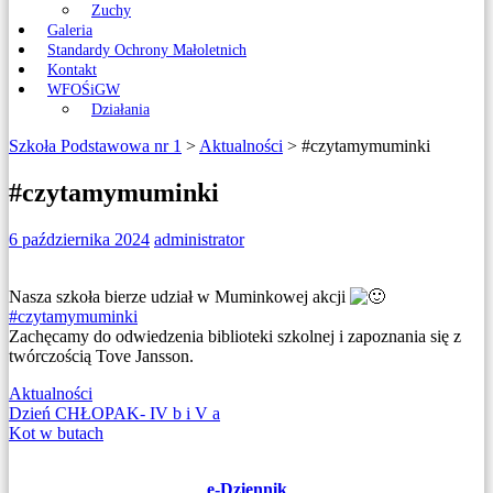
Zuchy
Galeria
Standardy Ochrony Małoletnich
Kontakt
WFOŚiGW
Działania
Szkoła Podstawowa nr 1
>
Aktualności
>
#czytamymuminki
#czytamymuminki
6 października 2024
administrator
Nasza szkoła bierze udział w Muminkowej akcji
#czytamymuminki
Zachęcamy do odwiedzenia biblioteki szkolnej i zapoznania się z
twórczością Tove Jansson.
Aktualności
Nawigacja
Dzień CHŁOPAK- IV b i V a
Kot w butach
wpisu
e-Dziennik