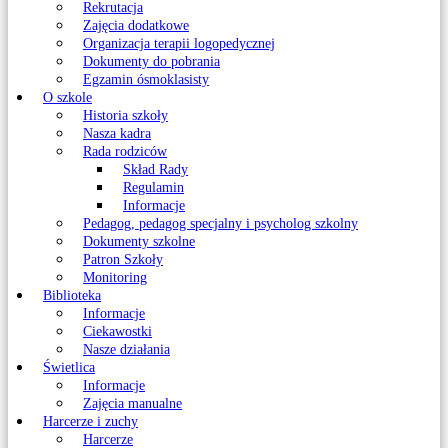
Rekrutacja
Zajęcia dodatkowe
Organizacja terapii logopedycznej
Dokumenty do pobrania
Egzamin ósmoklasisty
O szkole
Historia szkoły
Nasza kadra
Rada rodziców
Skład Rady
Regulamin
Informacje
Pedagog, pedagog specjalny i psycholog szkolny
Dokumenty szkolne
Patron Szkoły
Monitoring
Biblioteka
Informacje
Ciekawostki
Nasze działania
Świetlica
Informacje
Zajęcia manualne
Harcerze i zuchy
Harcerze