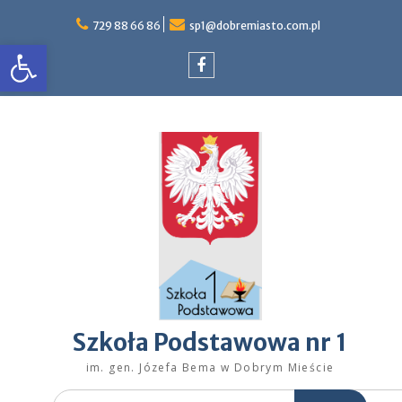
Skip
to
729 88 66 86
sp1@dobremiasto.com.pl
Otwórz pasek narzędzi
content
Facebook
Szkoła Podstawowa nr 1
im. gen. Józefa Bema w Dobrym Mieście
Search