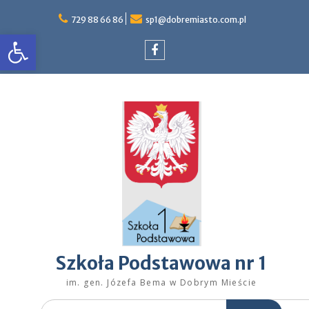
Skip
to
729 88 66 86
sp1@dobremiasto.com.pl
Otwórz pasek narzędzi
content
Facebook
Szkoła Podstawowa nr 1
im. gen. Józefa Bema w Dobrym Mieście
Search