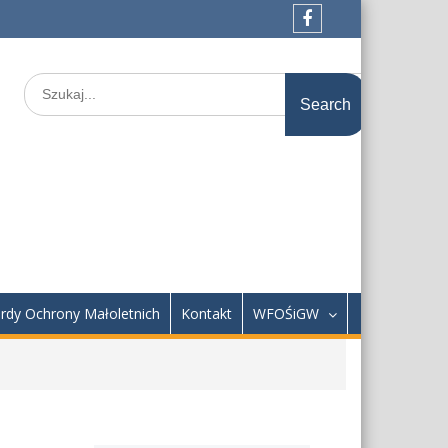
Facebook
Search
for:
rdy Ochrony Małoletnich
Kontakt
WFOŚiGW