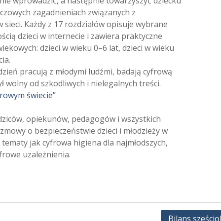
lnie wprowadzić, a następnie towarzyszyć dziecku
uczowych zagadnieniach związanych z
sieci. Każdy z 17 rozdziałów opisuje wybrane
cią dzieci w internecie i zawiera praktyczne
kowych: dzieci w wieku 0–6 lat, dzieci w wieku
ia.
dzień pracują z młodymi ludźmi, badają cyfrową
ył wolny od szkodliwych i nielegalnych treści.
frowym świecie”
odziców, opiekunów, pedagogów i wszystkich
zmowy o bezpieczeństwie dzieci i młodzieży w
e tematy jak cyfrowa higiena dla najmłodszych,
frowe uzależnienia.
Bilans sześcio