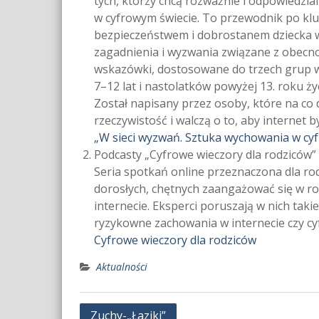
tych, którzy chcą rozważnie i odpowiedzia
w cyfrowym świecie. To przewodnik po kl
bezpieczeństwem i dobrostanem dziecka w 
zagadnienia i wyzwania związane z obecnoś
wskazówki, dostosowane do trzech grup wie
7–12 lat i nastolatków powyżej 13. roku życ
Został napisany przez osoby, które na co 
rzeczywistość i walczą o to, aby internet b
„W sieci wyzwań. Sztuka wychowania w cy
Podcasty „Cyfrowe wieczory dla rodziców”
Seria spotkań online przeznaczona dla r
dorosłych, chętnych zaangażować się w ro
internecie. Eksperci poruszają w nich taki
ryzykowne zachowania w internecie czy cy
Cyfrowe wieczory dla rodziców
Aktualności
Nawigacja
Zuchy-„Łaziki”