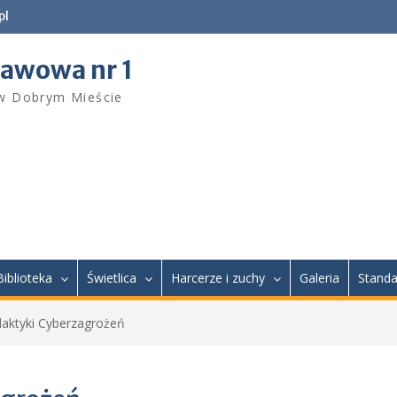
pl
tawowa nr 1
 w Dobrym Mieście
Biblioteka
Świetlica
Harcerze i zuchy
Galeria
Standa
ilaktyki Cyberzagrożeń