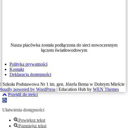
Nasza placówka została podłączona do sieci nowoczesnym
łączem światłowodowym
Polityka prywatności
Kontakt
Deklaracja dostępności
© Szkoła Podstawowa Nr 1 im. gen. Józefa Bema w Dobrym Mieście
Proudly powered by WordPress
|
Education Hub by
WEN Themes
Przejdź do treści
Otwórz
pasek
narzędzi
Ułatwienia dostępności
Powiększ tekst
Pomniejsz tekst