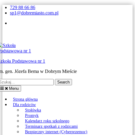
Skip
729 88 66 86
to
sp1@dobremiasto.com.pl
content
Facebook
Szkoła Podstawowa nr 1
im. gen. Józefa Bema w Dobrym Mieście
earch
or:
Menu
Strona główna
Dla rodziców
Stołówka
Promyk
Kalendarz roku szkolnego
Terminarz spotkań z rodzicami
Bezpieczny internet (Cyberprzemoc)