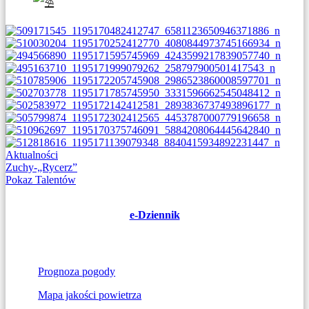
Aktualności
Nawigacja
Zuchy-„Rycerz”
Pokaz Talentów
wpisu
e-Dziennik
Prognoza pogody
Mapa jakości powietrza