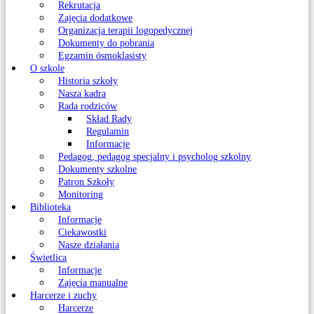
Rekrutacja
Zajęcia dodatkowe
Organizacja terapii logopedycznej
Dokumenty do pobrania
Egzamin ósmoklasisty
O szkole
Historia szkoły
Nasza kadra
Rada rodziców
Skład Rady
Regulamin
Informacje
Pedagog, pedagog specjalny i psycholog szkolny
Dokumenty szkolne
Patron Szkoły
Monitoring
Biblioteka
Informacje
Ciekawostki
Nasze działania
Świetlica
Informacje
Zajęcia manualne
Harcerze i zuchy
Harcerze