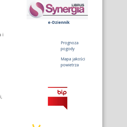
e-Dziennik
 i
Prognoza
pogody
Mapa jakości
powietrza
i,