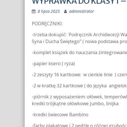
WYPRAWKA DO KLASY I – 
8 lipca 2025
administrator
PODRĘCZNIKI:
-trzeba dokupić: Podręcznik Archidiecezji Warm
Syna i Ducha Świętego” ( nowa podstawa p
-komplet książek do nauczania zintegrowaneg
-papier ksero ( ryza)
-2 zeszyty 16 kartkowe: w cienkie linie ( czerw
-2 w kratkę 32 kartkowe ( do języka angiels
-piórnik z wyposażeniem: ołówek, temperówka
kredki trójkątne ołówkowe Jumbo, linijka
-kredki świecowe Bambino
-farby plakatowe i 2 pędzle o różnej grubośc