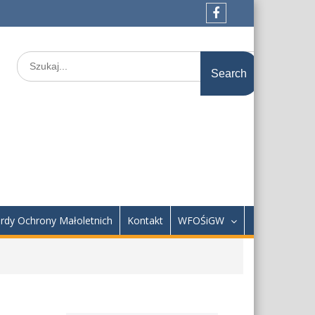
Facebook
Search
for:
rdy Ochrony Małoletnich
Kontakt
WFOŚiGW