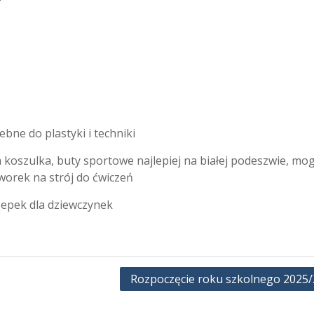
bne do plastyki i techniki
a koszulka, buty sportowe najlepiej na białej podeszwie, mo
 worek na strój do ćwiczeń
czepek dla dziewczynek
Rozpoczęcie roku szkolnego 2025