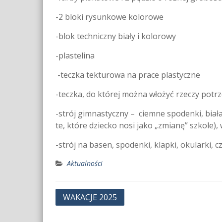
-2 bloki rysunkowe kolorowe
-blok techniczny biały i kolorowy
-plastelina
-teczka tekturowa na prace plastyczne
-teczka, do której można włożyć rzeczy potrze
-strój gimnastyczny – ciemne spodenki, biał
te, które dziecko nosi jako „zmianę” szkole),
-strój na basen, spodenki, klapki, okularki, 
Aktualności
Nawigacja
WAKACJE 2025
wpisu