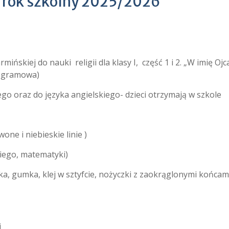
rok szkolny 2025/2026
ińskiej do nauki religii dla klasy I, część 1 i 2. „W imię Ojca
rogramowa)
o oraz do języka angielskiego- dzieci otrzymają w szkole
one i niebieskie linie )
kiego, matematyki)
, gumka, klej w sztyfcie, nożyczki z zaokrąglonymi końcam
i