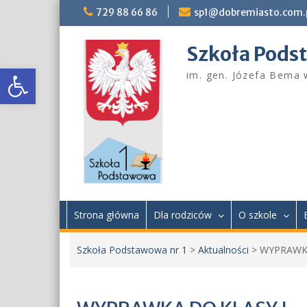
Skip
729 88 66 86
sp1@dobremiasto.com.
to
content
Szkoła Pods
Otwórz pasek narzędzi
im. gen. Józefa Bema
Strona główna
Dla rodziców
O szkole
Szkoła Podstawowa nr 1
>
Aktualności
>
WYPRAWKA 