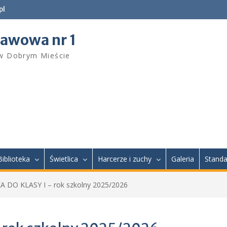
pl
tawowa nr 1
 w Dobrym Mieście
Biblioteka
Świetlica
Harcerze i zuchy
Galeria
Standa
DO KLASY I – rok szkolny 2025/2026