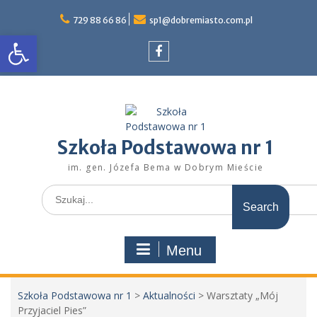
Skip
to
729 88 66 86
sp1@dobremiasto.com.pl
Otwórz pasek narzędzi
content
Facebook
Szkoła Podstawowa nr 1
im. gen. Józefa Bema w Dobrym Mieście
Search
for:
Menu
Szkoła Podstawowa nr 1
>
Aktualności
>
Warsztaty „Mój
Przyjaciel Pies”