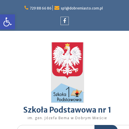
Skip
to
729 88 66 86
sp1@dobremiasto.com.pl
Otwórz pasek narzędzi
content
Facebook
Szkoła Podstawowa nr 1
im. gen. Józefa Bema w Dobrym Mieście
Search