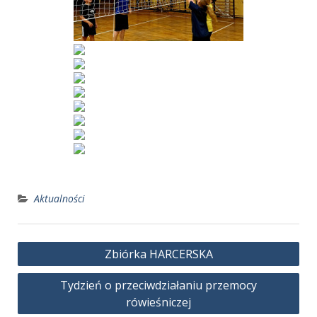
Aktualności
Nawigacja
Zbiórka HARCERSKA
wpisu
Tydzień o przeciwdziałaniu przemocy
rówieśniczej