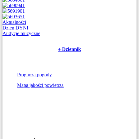
Aktualności
Nawigacja
Dzień DYNI
Audycje muzyczne
wpisu
e-Dziennik
Prognoza pogody
Mapa jakości powietrza