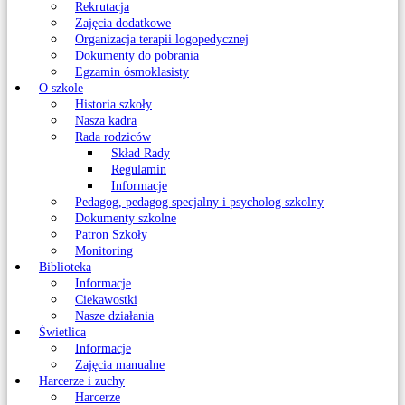
Rekrutacja
Zajęcia dodatkowe
Organizacja terapii logopedycznej
Dokumenty do pobrania
Egzamin ósmoklasisty
O szkole
Historia szkoły
Nasza kadra
Rada rodziców
Skład Rady
Regulamin
Informacje
Pedagog, pedagog specjalny i psycholog szkolny
Dokumenty szkolne
Patron Szkoły
Monitoring
Biblioteka
Informacje
Ciekawostki
Nasze działania
Świetlica
Informacje
Zajęcia manualne
Harcerze i zuchy
Harcerze