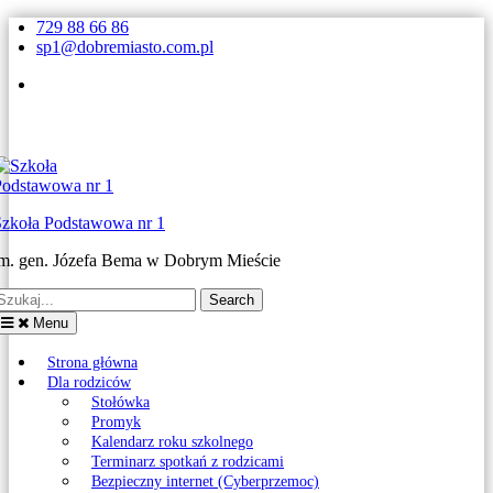
Skip
729 88 66 86
to
sp1@dobremiasto.com.pl
content
Facebook
Szkoła Podstawowa nr 1
im. gen. Józefa Bema w Dobrym Mieście
earch
or:
Menu
Strona główna
Dla rodziców
Stołówka
Promyk
Kalendarz roku szkolnego
Terminarz spotkań z rodzicami
Bezpieczny internet (Cyberprzemoc)