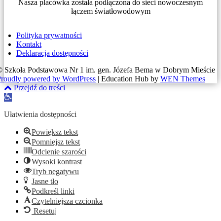
Nasza placówka została podłączona do sieci nowoczesnym
łączem światłowodowym
Polityka prywatności
Kontakt
Deklaracja dostępności
© Szkoła Podstawowa Nr 1 im. gen. Józefa Bema w Dobrym Mieście
Proudly powered by WordPress
|
Education Hub by
WEN Themes
Przejdź do treści
Otwórz
pasek
narzędzi
Ułatwienia dostępności
Powiększ tekst
Pomniejsz tekst
Odcienie szarości
Wysoki kontrast
Tryb negatywu
Jasne tło
Podkreśl linki
Czytelniejsza czcionka
Resetuj