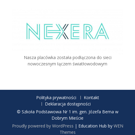
Nasza placówka została podłączona do sieci
nowoczesnym łączem światłowodowym
Polityka prywatności
Kontakt
Deklaracja dostępności
© Szkoła Podstawowa Nr 1 im. gen. Józefa Bema w
Dobrym Mieście
Proudly powered by WordPress
|
Education Hub by
WEN
Themes