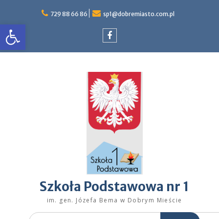
Skip
to
729 88 66 86
sp1@dobremiasto.com.pl
Otwórz pasek narzędzi
content
Facebook
Szkoła Podstawowa nr 1
im. gen. Józefa Bema w Dobrym Mieście
Search