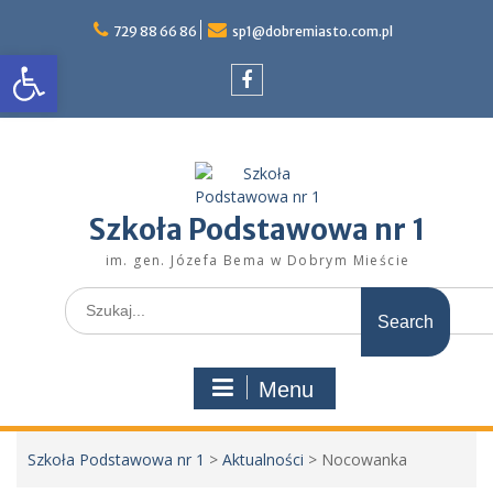
Skip
to
729 88 66 86
sp1@dobremiasto.com.pl
Otwórz pasek narzędzi
content
Facebook
Szkoła Podstawowa nr 1
im. gen. Józefa Bema w Dobrym Mieście
Search
for:
Menu
Szkoła Podstawowa nr 1
>
Aktualności
>
Nocowanka