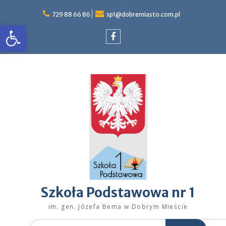
Skip
to
729 88 66 86
sp1@dobremiasto.com.pl
Otwórz pasek narzędzi
content
Facebook
Szkoła Podstawowa nr 1
im. gen. Józefa Bema w Dobrym Mieście
Search