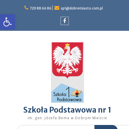
Skip
to
729 88 66 86
sp1@dobremiasto.com.pl
Otwórz pasek narzędzi
content
Facebook
Szkoła Podstawowa nr 1
im. gen. Józefa Bema w Dobrym Mieście
Search