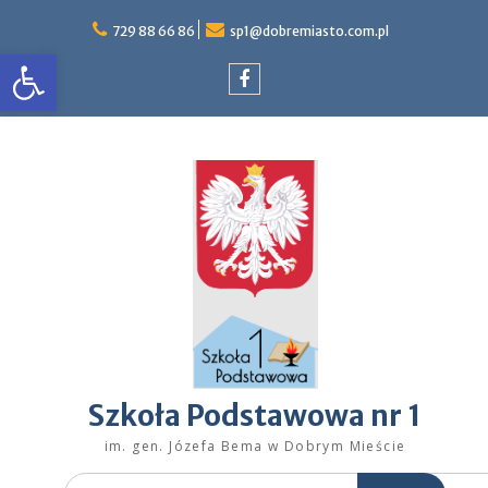
Skip
to
729 88 66 86
sp1@dobremiasto.com.pl
Otwórz pasek narzędzi
content
Facebook
Szkoła Podstawowa nr 1
im. gen. Józefa Bema w Dobrym Mieście
Search