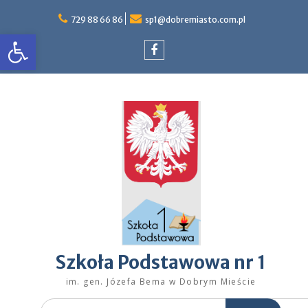
Skip
to
729 88 66 86
sp1@dobremiasto.com.pl
Otwórz pasek narzędzi
content
Facebook
Szkoła Podstawowa nr 1
im. gen. Józefa Bema w Dobrym Mieście
Search