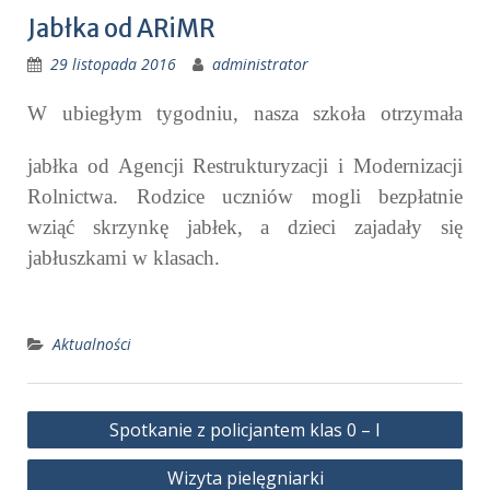
Jabłka od ARiMR
29 listopada 2016
administrator
W ubiegłym tygodniu, nasza
szkoła otrzymała
jabłka od Agencji Restrukturyzacji i Modernizacji
Rolnictwa. Rodzice uczniów mogli bezpłatnie
wziąć skrzynkę jabłek, a dzieci zajadały się
jabłuszkami w klasach.
Aktualności
Nawigacja
Spotkanie z policjantem klas 0 – I
wpisu
Wizyta pielęgniarki