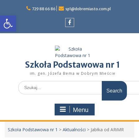
Skip
to
729 88 66 86
sp1@dobremiasto.com.pl
Otwórz pasek narzędzi
content
Facebook
Szkoła Podstawowa nr 1
im. gen. Józefa Bema w Dobrym Mieście
Search
for:
Menu
Szkoła Podstawowa nr 1
>
Aktualności
>
Jabłka od ARiMR