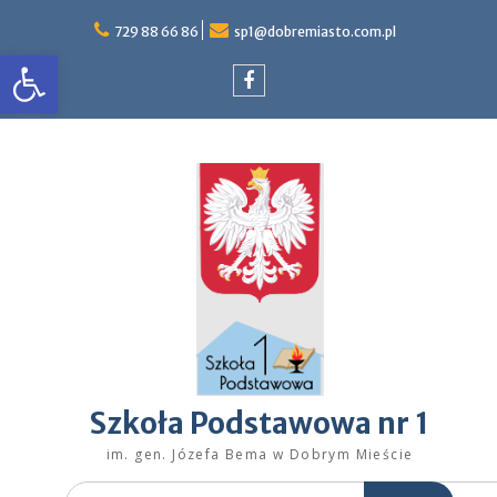
Skip
to
729 88 66 86
sp1@dobremiasto.com.pl
Otwórz pasek narzędzi
content
Facebook
Szkoła Podstawowa nr 1
im. gen. Józefa Bema w Dobrym Mieście
Search