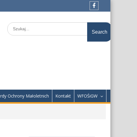
Facebook
Search
for:
rdy Ochrony Małoletnich
Kontakt
WFOŚiGW