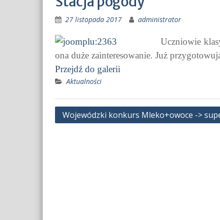
Stacja pogody
27 listopada 2017
administrator
Uczniowie klas
ona duże zainteresowanie. Już przygotowu
Przejdź do galerii
Aktualności
Nawigacja
Wojewódzki konkurs Mleko+owoce -> sup
wpisu