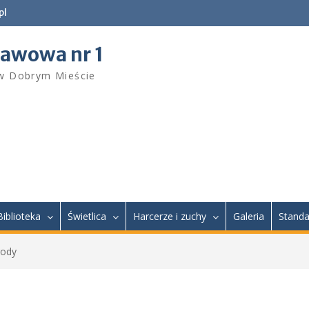
pl
tawowa nr 1
 w Dobrym Mieście
Biblioteka
Świetlica
Harcerze i zuchy
Galeria
Standa
gody