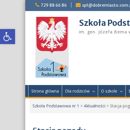
Skip
729 88 66 86
sp1@dobremiasto.com.
to
content
Szkoła Pods
Otwórz pasek narzędzi
im. gen. Józefa Bema
Strona główna
Dla rodziców
O szkole
Szkoła Podstawowa nr 1
>
Aktualności
>
Stacja po