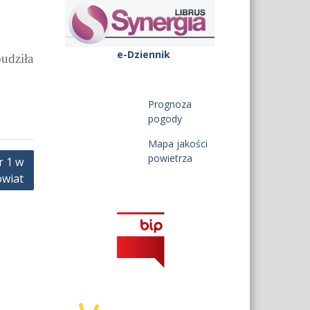
e-Dziennik
udziła
Prognoza
pogody
Mapa jakości
powietrza
r 1 w
owiat