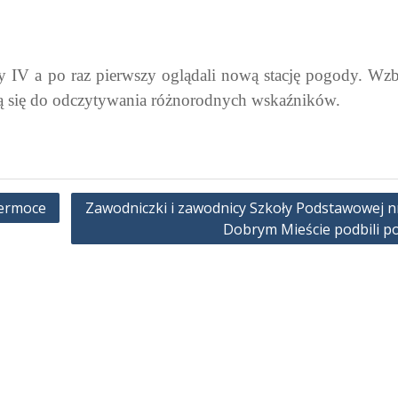
y IV a po raz pierwszy oglądali nową stację pogody. Wzb
ją się do odczytywania różnorodnych wskaźników.
ermoce
Zawodniczki i zawodnicy Szkoły Podstawowej n
Dobrym Mieście podbili p