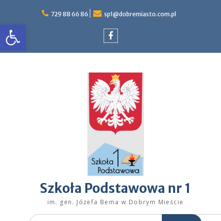
Skip
to
729 88 66 86
sp1@dobremiasto.com.pl
Otwórz pasek narzędzi
content
Facebook
Szkoła Podstawowa nr 1
im. gen. Józefa Bema w Dobrym Mieście
Search