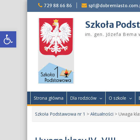
Skip
729 88 66 86
sp1@dobremiasto.com.
to
content
Szkoła Pods
Otwórz pasek narzędzi
im. gen. Józefa Bema
Strona główna
Dla rodziców
O szkole
Szkoła Podstawowa nr 1
>
Aktualności
>
Uwaga klas