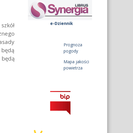
e-Dziennik
szkół
cznego
asady
Prognoza
 będą
pogody
h będą
Mapa jakości
powietrza