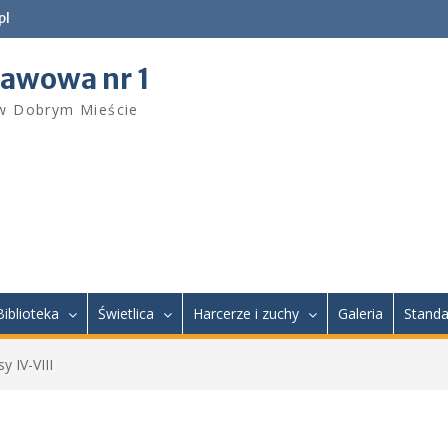
pl
tawowa nr 1
 w Dobrym Mieście
Biblioteka
Świetlica
Harcerze i zuchy
Galeria
Standa
y IV-VIII