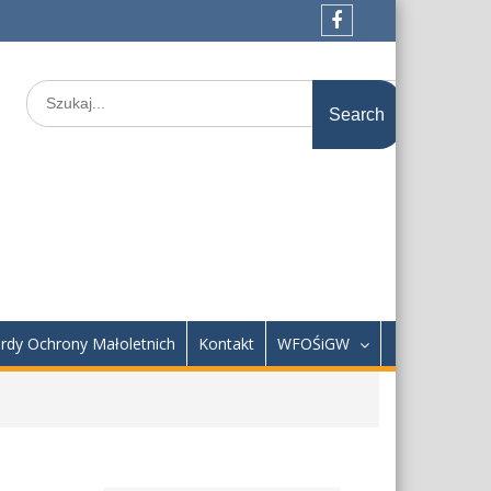
Facebook
Search
for:
rdy Ochrony Małoletnich
Kontakt
WFOŚiGW