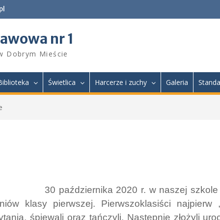
pl
tawowa nr 1
 w Dobrym Mieście
Biblioteka
Świetlica
Harcerze i zuchy
Galeria
Standa
e
30 października 2020 r. w naszej szkole
iów klasy pierwszej. Pierwszoklasiści najpierw „
tania, śpiewali oraz tańczyli. Następnie złożyli uro