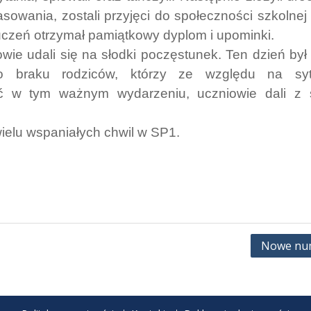
owania, zostali przyjęci do społeczności szkolnej
uczeń otrzymał pamiątkowy dyplom i upominki.
ie udali się na słodki poczęstunek. Ten dzień był
 braku rodziców, którzy ze względu na syt
yć w tym ważnym wydarzeniu, uczniowie dali z s
elu wspaniałych chwil w SP1.
Nowe nu