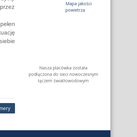
Mapa jakości
 przez
powietrza
 pełen
uację
iebie
Nasza placówka została
podłączona do sieci nowoczesnym
łączem światłowodowym
mery