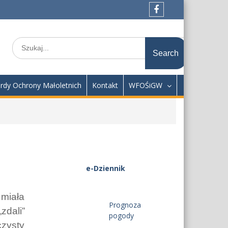
Facebook
Search
for:
rdy Ochrony Małoletnich
Kontakt
WFOŚiGW
e-Dziennik
 miała
Prognoza
zdali”
pogody
czysty