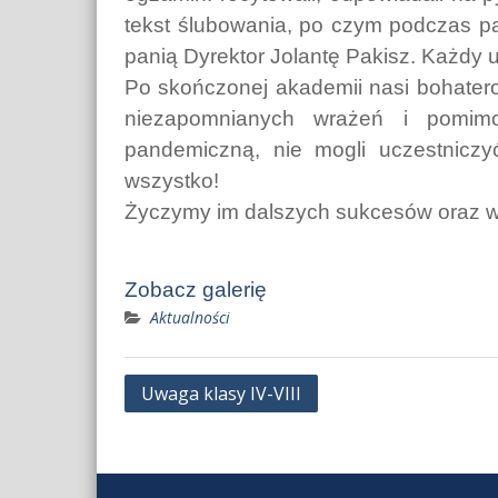
tekst ślubowania, po czym podczas pas
panią Dyrektor Jolantę Pakisz. Każdy 
Po skończonej akademii nasi bohaterow
niezapomnianych wrażeń i pomimo
pandemiczną, nie mogli uczestnicz
wszystko!
Życzymy im dalszych sukcesów oraz wi
Zobacz galerię
Aktualności
Nawigacja
Uwaga klasy IV-VIII
wpisu