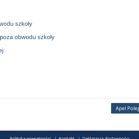
obwodu szkoły
 spoza obwodu szkoły
ej
Apel Pole
Polityka prywatności
Kontakt
Deklaracja dostępności