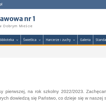
pl
tawowa nr 1
 w Dobrym Mieście
Biblioteka
Świetlica
Harcerze i zuchy
Galeria
Standa
asy pierwszej, na rok szkolny 2022/2023. Zachęc
tórych dowiedzą się Państwo, co dzieje się w naszej 