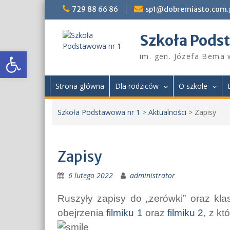
Skip
729 88 66 86
sp1@dobremiasto.com.
to
content
Szkoła Pods
Otwórz pasek narzędzi
im. gen. Józefa Bema
Strona główna
Dla rodziców
O szkole
Szkoła Podstawowa nr 1
>
Aktualności
>
Zapisy
Zapisy
6 lutego 2022
administrator
Ruszyły zapisy do „zerówki” oraz kl
obejrzenia
filmiku 1
oraz
filmiku 2
, z k