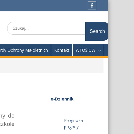
Facebook
Search
for:
rdy Ochrony Małoletnich
Kontakt
WFOŚiGW
e-Dziennik
amy do
Prognoza
szkole
pogody