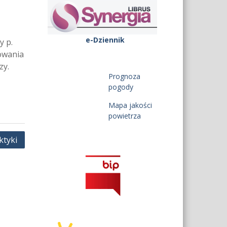
e-Dziennik
y p.
mowania
zy.
Prognoza
pogody
Mapa jakości
powietrza
ktyki