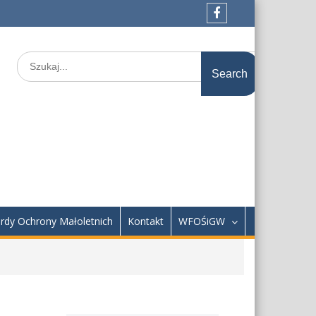
Facebook
Search
for:
rdy Ochrony Małoletnich
Kontakt
WFOŚiGW