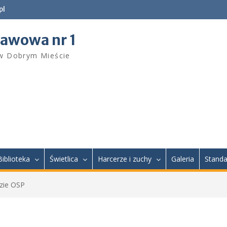
pl
tawowa nr 1
 w Dobrym Mieście
Biblioteka
Świetlica
Harcerze i zuchy
Galeria
Standa
izie OSP