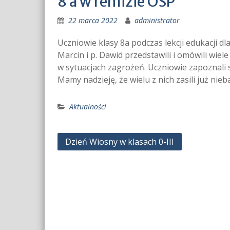
8 a w remizie OSP
22 marca 2022
administrator
Uczniowie klasy 8a podczas lekcji edukacji dl
Marcin i p. Dawid przedstawili i omówili wie
w sytuacjach zagrożeń. Uczniowie zapoznali
Mamy nadzieję, że wielu z nich zasili już ni
Aktualności
Nawigacja
Dzień Wiosny w klasach 0-III
wpisu