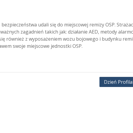
a bezpieczeństwa udali się do miejscowej remizy OSP. Strażac
le ważnych zagadnień takich jak: działanie AED, metody alar
 się również z wyposażeniem wozu bojowego i budynku remi
ebawem swoje miejscowe jednostki OSP.
Dzień Profila