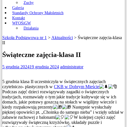
Zuchy
Galeria
Standardy Ochrony Małoletnich
Kontakt
WFOŚiGW
Działania
Szkoła Podstawowa nr 1
>
Aktualności
>
Świąteczne zajęcia-klasa
II
Świąteczne zajęcia-klasa II
5 grudnia 2024
19 grudnia 2024
administrator
5 grudnia klasa II uczestniczyła w świątecznych zajęciach
czytelniczo- plastycznych w
CKB w Dobrym Mieście
Podczas zajęć dzieci rozwiązywały zagadki o świątecznych
tradycjach, rozmawiały o tym jakie tradycje kultywuje się w ich
domach, jakie potrawy goszczą na stołach w wigilijny wieczór i
kiedy rozpakowują prezenty
Następnie wysłuchały
pięknej opowieści pt. „Choinka do samego nieba” i wzięły udział w
zabawie ruchowej z balonami
W kolejnej części zajęć
rozwiązywały świąteczną krzyżówkę, układały puzzle i