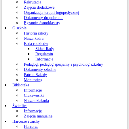
Rekrutacja
Zajęcia dodatkowe
Organizacja terapii logopedycznej
Dokumenty do pobrania
Egzamin ósmoklasisty
O szkole
Historia szkoły
Nasza kadra
Rada rodziców
Skład Rady
Regulamin
Informacje
Pedagog, pedagog specjalny i psycholog szkolny
Dokumenty szkolne
Patron Szkoły
Monitoring
Biblioteka
Informacje
Ciekawostki
Nasze działania
Świetlica
Informacje
Zajęcia manualne
Harcerze i zuchy
Harcerze