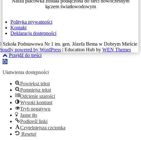
Nasza placówka została podłączona do sieci nowoczesnym
łączem światłowodowym
Polityka prywatności
Kontakt
Deklaracja dostępności
© Szkoła Podstawowa Nr 1 im. gen. Józefa Bema w Dobrym Mieście
Proudly powered by WordPress
|
Education Hub by
WEN Themes
Przejdź do treści
Otwórz
pasek
narzędzi
Ułatwienia dostępności
Powiększ tekst
Pomniejsz tekst
Odcienie szarości
Wysoki kontrast
Tryb negatywu
Jasne tło
Podkreśl linki
Czytelniejsza czcionka
Resetuj