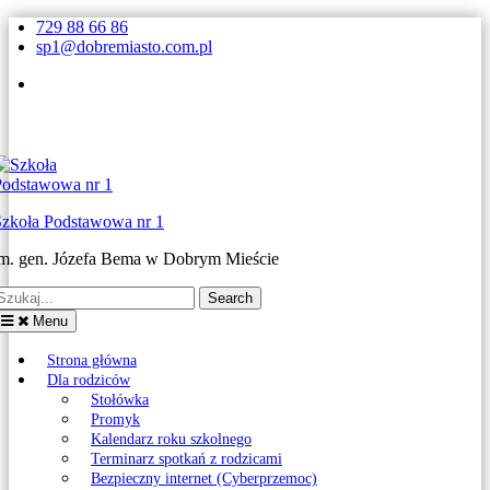
Skip
729 88 66 86
to
sp1@dobremiasto.com.pl
content
Facebook
Szkoła Podstawowa nr 1
im. gen. Józefa Bema w Dobrym Mieście
earch
or:
Menu
Strona główna
Dla rodziców
Stołówka
Promyk
Kalendarz roku szkolnego
Terminarz spotkań z rodzicami
Bezpieczny internet (Cyberprzemoc)