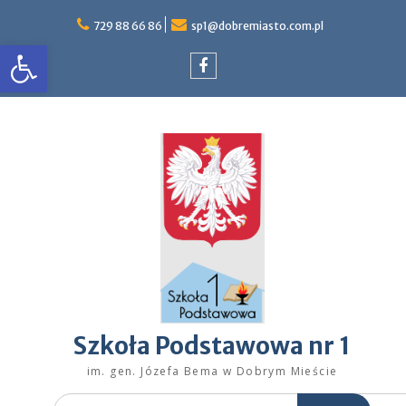
Skip
to
729 88 66 86
sp1@dobremiasto.com.pl
Otwórz pasek narzędzi
content
Facebook
Szkoła Podstawowa nr 1
im. gen. Józefa Bema w Dobrym Mieście
Search