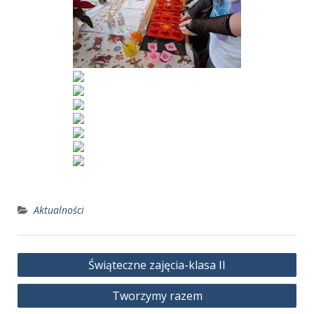
Aktualności
Nawigacja
Świąteczne zajęcia-klasa II
wpisu
Tworzymy razem