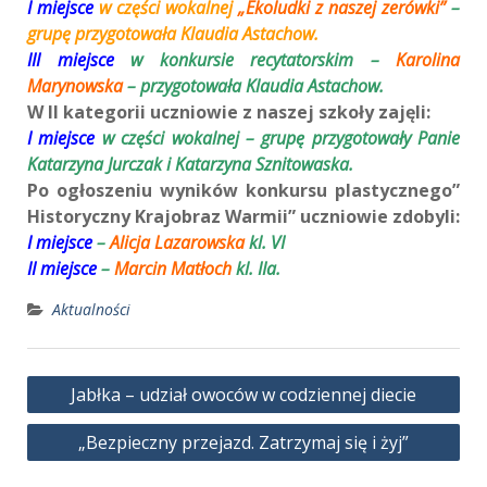
I miejsce
w części wokalnej
„Ekoludki z naszej zerówki”
–
grupę przygotowała Klaudia Astachow.
III miejsce
w konkursie recytatorskim –
Karolina
Marynowska
– przygotowała Klaudia Astachow.
W II kategorii uczniowie z naszej szkoły zajęli:
I miejsce
w części wokalnej – grupę przygotowały Panie
Katarzyna Jurczak i Katarzyna Sznitowaska.
Po ogłoszeniu wyników konkursu plastycznego”
Historyczny Krajobraz Warmii” uczniowie zdobyli:
I miejsce
–
Alicja Lazarowska
kl. VI
II miejsce
–
Marcin Matłoch
kl. IIa.
Aktualności
Nawigacja
Jabłka – udział owoców w codziennej diecie
wpisu
„Bezpieczny przejazd. Zatrzymaj się i żyj”