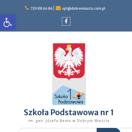
Skip
to
729 88 66 86
sp1@dobremiasto.com.pl
Otwórz pasek narzędzi
content
Facebook
Szkoła Podstawowa nr 1
im. gen. Józefa Bema w Dobrym Mieście
Search