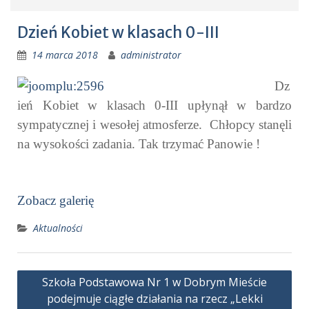
Dzień Kobiet w klasach 0-III
14 marca 2018
administrator
Dz
ień Kobiet w klasach 0-III upłynął w bardzo
sympatycznej i wesołej atmosferze. Chłopcy stanęli
na wysokości zadania. Tak trzymać Panowie !
Zobacz galerię
Aktualności
Nawigacja
Szkoła Podstawowa Nr 1 w Dobrym Mieście
wpisu
podejmuje ciągłe działania na rzecz „Lekki