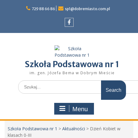
Skip
to
729 88 66 86
sp1@dobremiasto.com.pl
content
Facebook
Szkoła Podstawowa nr 1
im. gen. Józefa Bema w Dobrym Mieście
Search
for:
Menu
Szkoła Podstawowa nr 1
>
Aktualności
>
Dzień Kobiet w
klasach 0-III