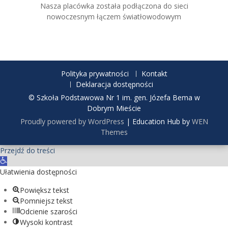
Nasza placówka została podłączona do sieci
nowoczesnym łączem światłowodowym
Polityka prywatności
Kontakt
Deklaracja dostępności
© Szkoła Podstawowa Nr 1 im. gen. Józefa Bema w
Dobrym Mieście
Proudly powered by WordPress
|
Education Hub by
WEN
Themes
Przejdź do treści
O
t
Ułatwienia dostępności
w
Powiększ tekst
ó
Pomniejsz tekst
r
Odcienie szarości
z
Wysoki kontrast
p